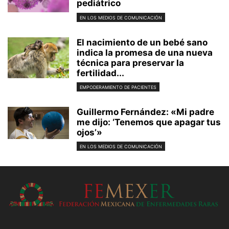
pediátrico
EN LOS MEDIOS DE COMUNICACIÓN
El nacimiento de un bebé sano
indica la promesa de una nueva
técnica para preservar la
fertilidad...
EMPODERAMIENTO DE PACIENTES
Guillermo Fernández: «Mi padre
me dijo: ‘Tenemos que apagar tus
ojos’»
EN LOS MEDIOS DE COMUNICACIÓN