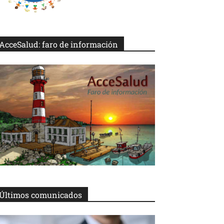
AcceSalud: faro de información
Últimos comunicados