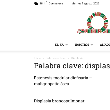
C
16.1
viernes 7 agosto 2026
Cuernavaca
EE. RR.
NOSOTROS
ALIADO
Inicio
Palabras clave:
Displasia
Palabra clave: displas
Estenosis medular diafisaria –
malignopatía ósea
Displasia broncopulmonar