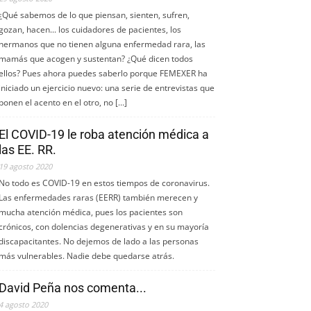
¿Qué sabemos de lo que piensan, sienten, sufren,
gozan, hacen... los cuidadores de pacientes, los
hermanos que no tienen alguna enfermedad rara, las
mamás que acogen y sustentan? ¿Qué dicen todos
ellos? Pues ahora puedes saberlo porque FEMEXER ha
iniciado un ejercicio nuevo: una serie de entrevistas que
ponen el acento en el otro, no […]
El COVID-19 le roba atención médica a
las EE. RR.
19 agosto 2020
No todo es COVID-19 en estos tiempos de coronavirus.
Las enfermedades raras (EERR) también merecen y
mucha atención médica, pues los pacientes son
crónicos, con dolencias degenerativas y en su mayoría
discapacitantes. No dejemos de lado a las personas
más vulnerables. Nadie debe quedarse atrás.
David Peña nos comenta...
4 agosto 2020