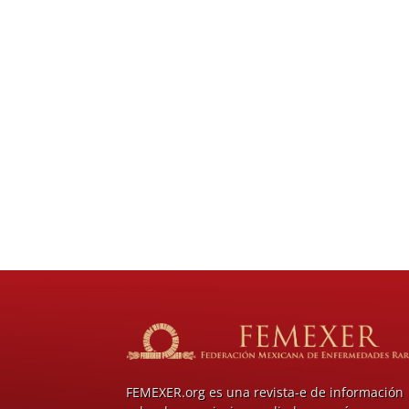
FEMEXER.org es una revista-e de información