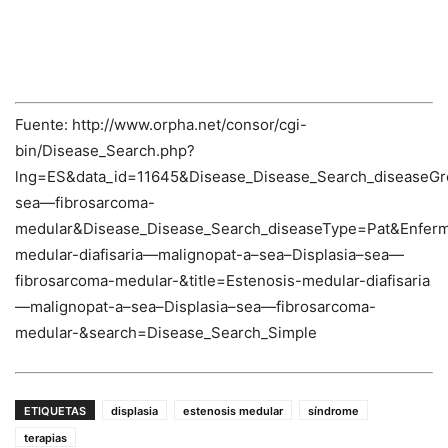
Fuente: http://www.orpha.net/consor/cgi-
bin/Disease_Search.php?
lng=ES&data_id=11645&Disease_Disease_Search_diseaseGr
sea—fibrosarcoma-
medular&Disease_Disease_Search_diseaseType=Pat&Enfer
medular-diafisaria—malignopat-a–sea–Displasia–sea—
fibrosarcoma-medular-&title=Estenosis-medular-diafisaria
—malignopat-a–sea–Displasia–sea—fibrosarcoma-
medular-&search=Disease_Search_Simple
ETIQUETAS
displasia
estenosis medular
síndrome
terapias