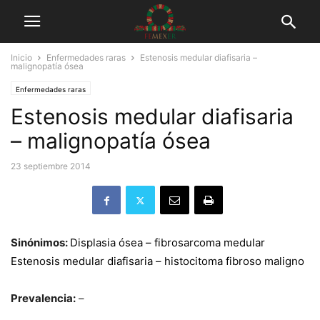
Inicio
Enfermedades raras
Estenosis medular diafisaria –
malignopatía ósea
Enfermedades raras
Estenosis medular diafisaria
– malignopatía ósea
23 septiembre 2014
Sinónimos:
Displasia ósea – fibrosarcoma medular
Estenosis medular diafisaria – histocitoma fibroso maligno
Prevalencia:
–