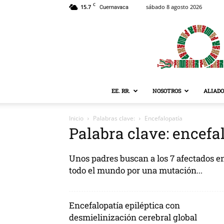
C
15.7
sábado 8 agosto 2026
Cuernavaca
EE. RR.
NOSOTROS
ALIADO
Inicio
Palabras clave:
Encefalopatía
Palabra clave: encefa
Unos padres buscan a los 7 afectados e
todo el mundo por una mutación...
Encefalopatía epiléptica con
desmielinización cerebral global