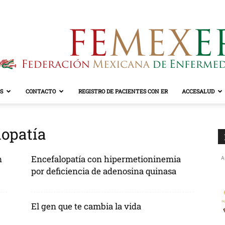
S
CONTACTO
REGISTRO DE PACIENTES CON ER
ACCESALUD
FEMEXER
lopatía
n
Encefalopatía con hipermetioninemia
A
por deficiencia de adenosina quinasa
El gen que te cambia la vida