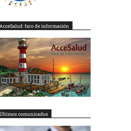
AcceSalud: faro de información
Últimos comunicados