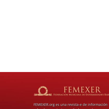
FEMEXER.org es una revista-e de información