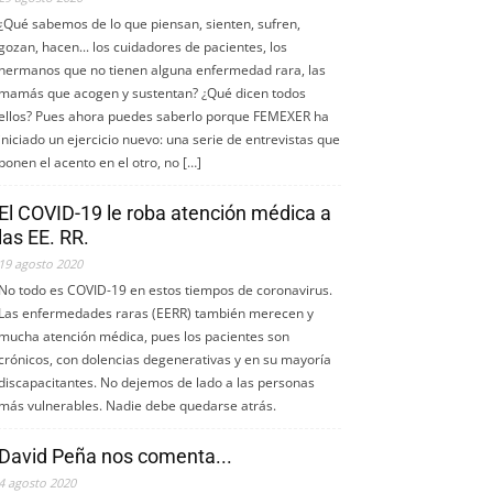
¿Qué sabemos de lo que piensan, sienten, sufren,
gozan, hacen... los cuidadores de pacientes, los
hermanos que no tienen alguna enfermedad rara, las
mamás que acogen y sustentan? ¿Qué dicen todos
ellos? Pues ahora puedes saberlo porque FEMEXER ha
iniciado un ejercicio nuevo: una serie de entrevistas que
ponen el acento en el otro, no […]
El COVID-19 le roba atención médica a
las EE. RR.
19 agosto 2020
No todo es COVID-19 en estos tiempos de coronavirus.
Las enfermedades raras (EERR) también merecen y
mucha atención médica, pues los pacientes son
crónicos, con dolencias degenerativas y en su mayoría
discapacitantes. No dejemos de lado a las personas
más vulnerables. Nadie debe quedarse atrás.
David Peña nos comenta...
4 agosto 2020