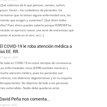
¿Qué sabemos de lo que piensan, sienten, sufren,
gozan, hacen... los cuidadores de pacientes, los
hermanos que no tienen alguna enfermedad rara, las
mamás que acogen y sustentan? ¿Qué dicen todos
ellos? Pues ahora puedes saberlo porque FEMEXER ha
iniciado un ejercicio nuevo: una serie de entrevistas que
ponen el acento en el otro, no […]
El COVID-19 le roba atención médica a
las EE. RR.
19 agosto 2020
No todo es COVID-19 en estos tiempos de coronavirus.
Las enfermedades raras (EERR) también merecen y
mucha atención médica, pues los pacientes son
crónicos, con dolencias degenerativas y en su mayoría
discapacitantes. No dejemos de lado a las personas
más vulnerables. Nadie debe quedarse atrás.
David Peña nos comenta...
4 agosto 2020