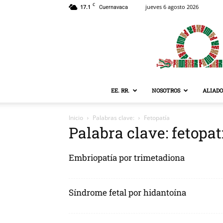
C
17.1
jueves 6 agosto 2026
Cuernavaca
EE. RR.
NOSOTROS
ALIADO
Inicio
Palabras clave:
Fetopatía
Palabra clave: fetopat
Embriopatía por trimetadiona
Síndrome fetal por hidantoína