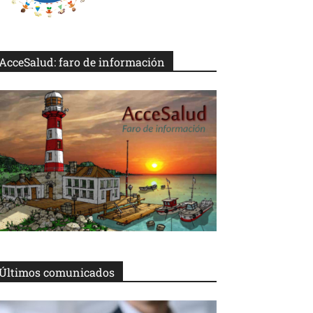
AcceSalud: faro de información
Últimos comunicados