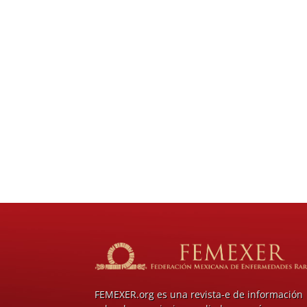
FEMEXER.org es una revista-e de información