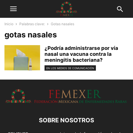
Inicio
Palabras clave:
Gotas nasales
gotas nasales
¿Podría administrarse por vía
nasal una vacuna contra la
meningitis bacteriana?
EN LOS MEDIOS DE COMUNICACIÓN
SOBRE NOSOTROS