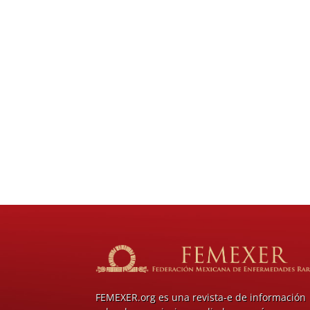
FEMEXER.org es una revista-e de información