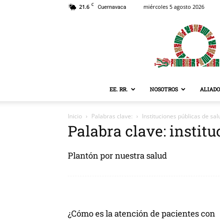
C
21.6
miércoles 5 agosto 2026
Cuernavaca
EE. RR.
NOSOTROS
ALIADO
Inicio
Palabras clave:
Instituciones públicas de sal
Palabra clave: instit
Plantón por nuestra salud
¿Cómo es la atención de pacientes con