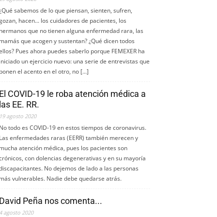
¿Qué sabemos de lo que piensan, sienten, sufren,
gozan, hacen... los cuidadores de pacientes, los
hermanos que no tienen alguna enfermedad rara, las
mamás que acogen y sustentan? ¿Qué dicen todos
ellos? Pues ahora puedes saberlo porque FEMEXER ha
iniciado un ejercicio nuevo: una serie de entrevistas que
ponen el acento en el otro, no […]
El COVID-19 le roba atención médica a
las EE. RR.
19 agosto 2020
No todo es COVID-19 en estos tiempos de coronavirus.
Las enfermedades raras (EERR) también merecen y
mucha atención médica, pues los pacientes son
crónicos, con dolencias degenerativas y en su mayoría
discapacitantes. No dejemos de lado a las personas
más vulnerables. Nadie debe quedarse atrás.
David Peña nos comenta...
4 agosto 2020