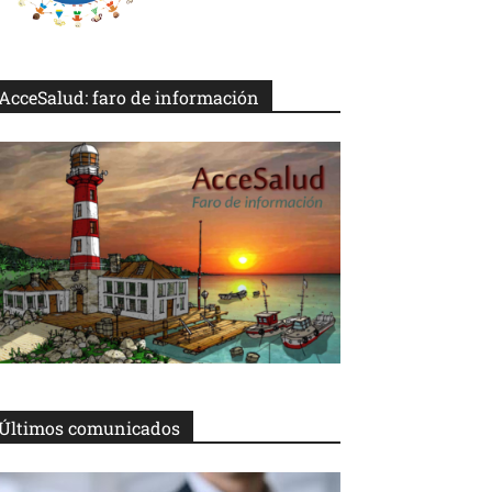
AcceSalud: faro de información
Últimos comunicados