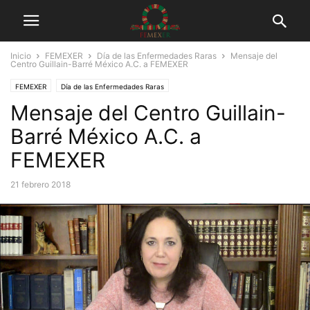
Inicio
FEMEXER
Día de las Enfermedades Raras
Mensaje del
Centro Guillain-Barré México A.C. a FEMEXER
FEMEXER
Día de las Enfermedades Raras
Mensaje del Centro Guillain-
Trabajo con asociaciones de pacientes
Barré México A.C. a
FEMEXER
21 febrero 2018