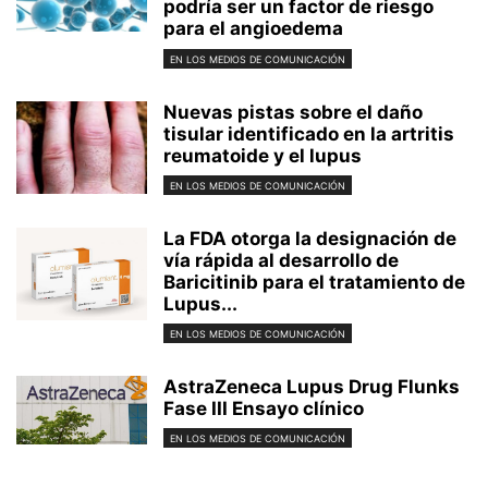
podría ser un factor de riesgo
para el angioedema
EN LOS MEDIOS DE COMUNICACIÓN
Nuevas pistas sobre el daño
tisular identificado en la artritis
reumatoide y el lupus
EN LOS MEDIOS DE COMUNICACIÓN
La FDA otorga la designación de
vía rápida al desarrollo de
Baricitinib para el tratamiento de
Lupus...
EN LOS MEDIOS DE COMUNICACIÓN
AstraZeneca Lupus Drug Flunks
Fase III Ensayo clínico
EN LOS MEDIOS DE COMUNICACIÓN