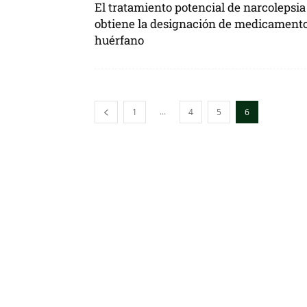
El tratamiento potencial de narcolepsia
obtiene la designación de medicament
huérfano
...
1
4
5
6