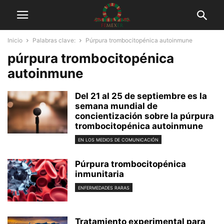
Inicio
Palabras clave:
Púrpura trombocitopénica autoinmune
púrpura trombocitopénica
autoinmune
Del 21 al 25 de septiembre es la
semana mundial de
concientización sobre la púrpura
trombocitopénica autoinmune
EN LOS MEDIOS DE COMUNICACIÓN
Púrpura trombocitopénica
inmunitaria
ENFERMEDADES RARAS
Tratamiento experimental para