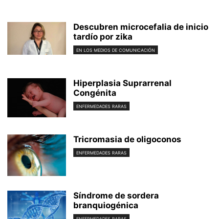
Descubren microcefalia de inicio
tardío por zika
EN LOS MEDIOS DE COMUNICACIÓN
Hiperplasia Suprarrenal
Congénita
ENFERMEDADES RARAS
Tricromasia de oligoconos
ENFERMEDADES RARAS
Síndrome de sordera
branquiogénica
ENFERMEDADES RARAS