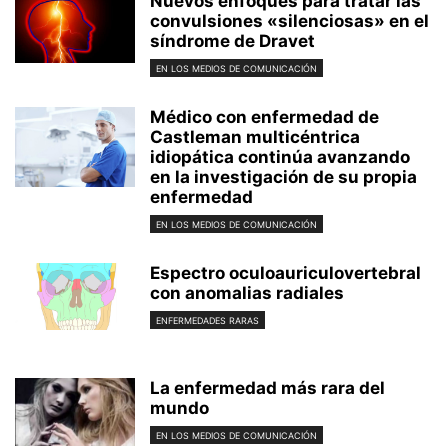
Nuevos enfoques para tratar las
convulsiones «silenciosas» en el
síndrome de Dravet
EN LOS MEDIOS DE COMUNICACIÓN
Médico con enfermedad de
Castleman multicéntrica
idiopática continúa avanzando
en la investigación de su propia
enfermedad
EN LOS MEDIOS DE COMUNICACIÓN
Espectro oculoauriculovertebral
con anomalias radiales
ENFERMEDADES RARAS
La enfermedad más rara del
mundo
EN LOS MEDIOS DE COMUNICACIÓN