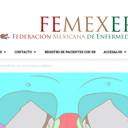
S
CONTACTO
REGISTRO DE PACIENTES CON ER
ACCESALUD
FEMEXER
vertebral con anomalias radiales