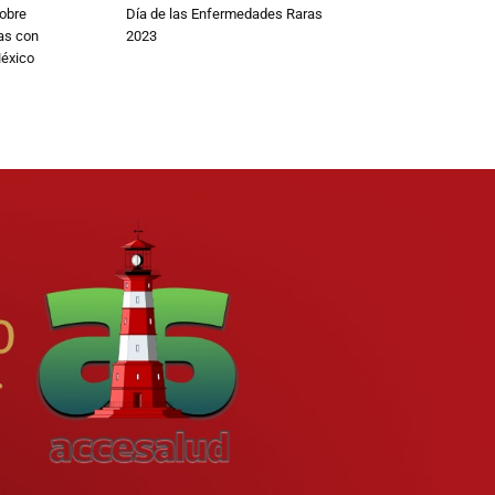
obre
Día de las Enfermedades Raras
as con
2023
éxico