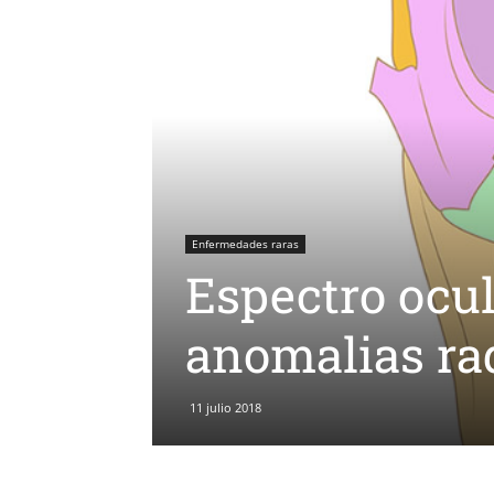
Enfermedades raras
Espectro ocul
anomalias ra
11 julio 2018