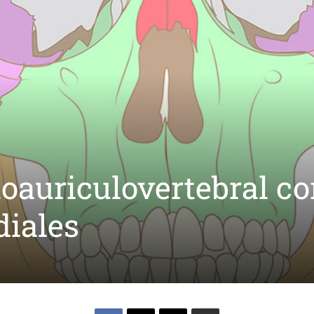
oauriculovertebral c
diales