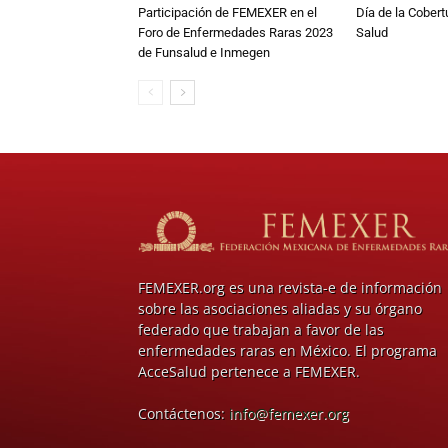
Participación de FEMEXER en el
Día de la Cobert
Foro de Enfermedades Raras 2023
Salud
de Funsalud e Inmegen
FEMEXER.org es una revista-e de información
sobre las asociaciones aliadas y su órgano
federado que trabajan a favor de las
enfermedades raras en México. El programa
AcceSalud pertenece a FEMEXER.
Contáctenos:
info@femexer.org