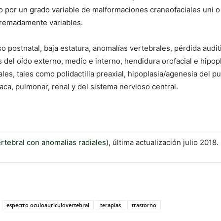
 por un grado variable de malformaciones craneofaciales uni o 
tremadamente variables.
o postnatal, baja estatura, anomalías vertebrales, pérdida audit
s del oído externo, medio e interno, hendidura orofacial e hipop
es, tales como polidactilia preaxial, hipoplasia/agenesia del pulg
aca, pulmonar, renal y del sistema nervioso central.
rtebral con anomalias radiales)
, última actualización julio 2018.
espectro oculoauriculovertebral
terapias
trastorno