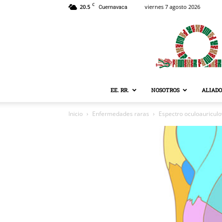
C
20.5
viernes 7 agosto 2026
Cuernavaca
EE. RR.
NOSOTROS
ALIADO
Inicio
Enfermedades raras
Espectro oculoauriculo