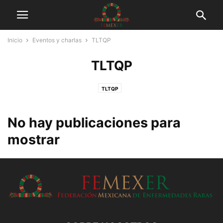
Inicio
Eventos y charlas
TLTQP
TLTQP
TLTQP
No hay publicaciones para
mostrar