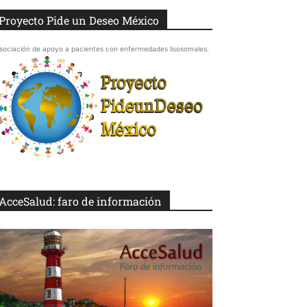
Proyecto Pide un Deseo México
sociación de apoyo a pacientes con enfermedades lisosomales.
AcceSalud: faro de información