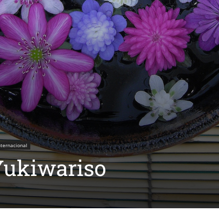
nternacional
Yukiwariso