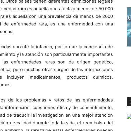
. Otros países tienen diferentes definiciones legales
ermedad rara es aquella que afecta a menos de 50 000
rara es aquella con una prevalencia de menos de 2000
cial de enfermedad rara, es una enfermedad con una
rsonas.
das durante la infancia, por lo que la conciencia de
tamiento y la atención son particularmente importantes
e las enfermedades raras son de origen genético,
ética, pero muchas otras surgen de las interacciones
s incluyen medicamentos, productos químicos,
aumas.
os de los problemas y retos de las enfermedades
la información, cuestiones ética y de consentimiento,
dad de traducir la investigación en una mejor atención
nción de calidad durante toda la vida, el reembolso del
 Sin embargo, la rareza de estas enfermedades pueden