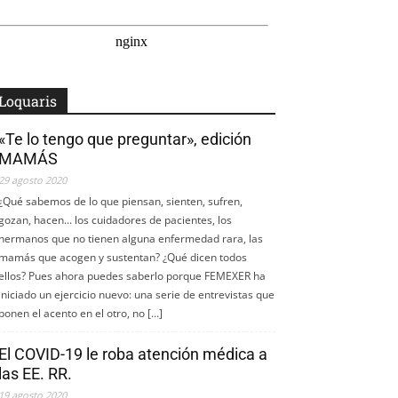
Loquaris
«Te lo tengo que preguntar», edición
MAMÁS
29 agosto 2020
¿Qué sabemos de lo que piensan, sienten, sufren,
gozan, hacen... los cuidadores de pacientes, los
hermanos que no tienen alguna enfermedad rara, las
mamás que acogen y sustentan? ¿Qué dicen todos
ellos? Pues ahora puedes saberlo porque FEMEXER ha
iniciado un ejercicio nuevo: una serie de entrevistas que
ponen el acento en el otro, no […]
El COVID-19 le roba atención médica a
las EE. RR.
19 agosto 2020