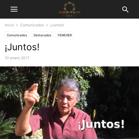
Inicio
Comunicados
¡Juntos!
Comunicados
Destacados
FEMEXER
¡Juntos!
Trabajo con asociaciones de pacientes
10 enero 2017