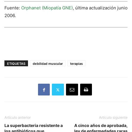
Fuente:
Orphanet (Miopatía GNE)
, última actualización junio
2006.
ETIQUETAS
debilidad muscular
terapias
Artículo anterior
Artículo siguiente
La superbacteria resistente a
A cinco años de aprobada,
los antibióticos que
ley de enfermedades raras