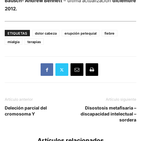
Bausch- Andrew Bennett
– última actualización
diciembre
2012.
ETIQUETAS
dolor cabeza
erupción petequial
fiebre
mialgia
terapias
Artículo anterior
Artículo siguiente
Deleción parcial del
Disostosis metafisaria –
cromosoma Y
discapacidad intelectual –
sordera
Artículos relacionados