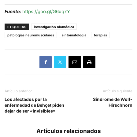
Fuente:
https://goo.gl/G6uq7Y
ETIQUETAS
investigación biomédica
patologías neuromusculares
sintomatología
terapias
Artículo anterior
Artículo siguiente
Los afectados por la
Síndrome de Wolf-
enfermedad de Behçet piden
Hirschhorn
dejar de ser «invisibles»
Artículos relacionados