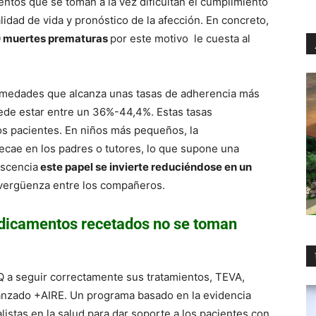
entos que se toman a la vez dificultan el cumplimiento
lidad de vida y pronóstico de la afección. En concreto,
0 muertes prematuras
por este motivo le cuesta al
ermedades que alcanza unas tasas de adherencia más
uede estar entre un 36%-44,4%. Estas tasas
s pacientes. En niños más pequeños, la
ecae en los padres o tutores, lo que supone una
escencia
este papel se invierte reduciéndose en un
y vergüenza entre los compañeros.
edicamentos recetados no se toman
FQ a seguir correctamente sus tratamientos, TEVA,
lanzado +AIRE. Un programa basado en la evidencia
listas en la salud para dar soporte a los pacientes con