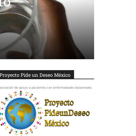
to
Proyecto Pide un Deseo México
sociación de apoyo a pacientes con enfermedades lisosomales.