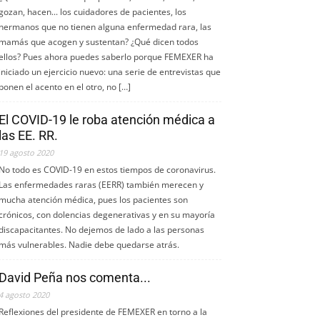
gozan, hacen... los cuidadores de pacientes, los
hermanos que no tienen alguna enfermedad rara, las
mamás que acogen y sustentan? ¿Qué dicen todos
ellos? Pues ahora puedes saberlo porque FEMEXER ha
iniciado un ejercicio nuevo: una serie de entrevistas que
ponen el acento en el otro, no […]
El COVID-19 le roba atención médica a
las EE. RR.
19 agosto 2020
No todo es COVID-19 en estos tiempos de coronavirus.
Las enfermedades raras (EERR) también merecen y
mucha atención médica, pues los pacientes son
crónicos, con dolencias degenerativas y en su mayoría
discapacitantes. No dejemos de lado a las personas
más vulnerables. Nadie debe quedarse atrás.
David Peña nos comenta...
4 agosto 2020
Reflexiones del presidente de FEMEXER en torno a la