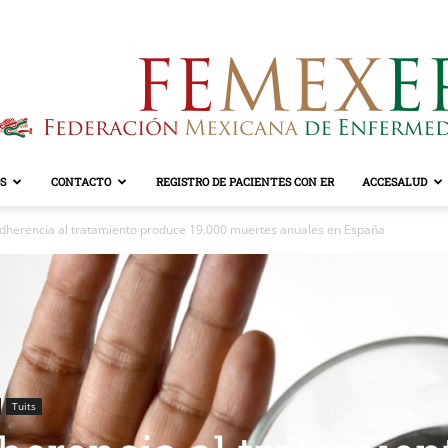
S
CONTACTO
REGISTRO DE PACIENTES CON ER
ACCESALUD
FEMEXER
 adherencia al tratamiento produce 19.000 muertes anuales en España
Tuits