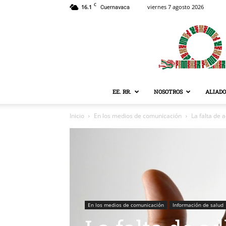
C
16.1
viernes 7 agosto 2026
Cuernavaca
EE. RR.
NOSOTROS
ALIADO
Inicio
En los medios de comunicación
La falta de
En los medios de comunicación
Información de salud