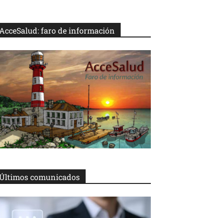
AcceSalud: faro de información
Últimos comunicados