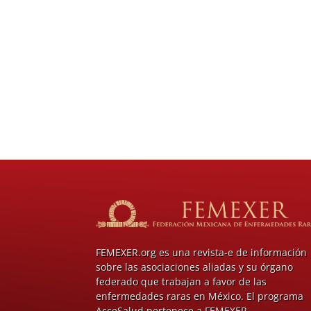
FEMEXER.org es una revista-e de información
sobre las asociaciones aliadas y su órgano
federado que trabajan a favor de las
enfermedades raras en México. El programa
AcceSalud pertenece a FEMEXER.