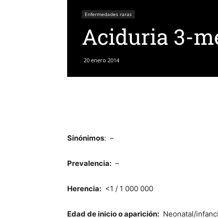
Enfermedades raras
Aciduria 3-me
20 enero 2014
Sinónimos
: –
Prevalencia:
–
Herencia:
<1 / 1 000 000
Edad de inicio o aparición:
Neonatal/infanc