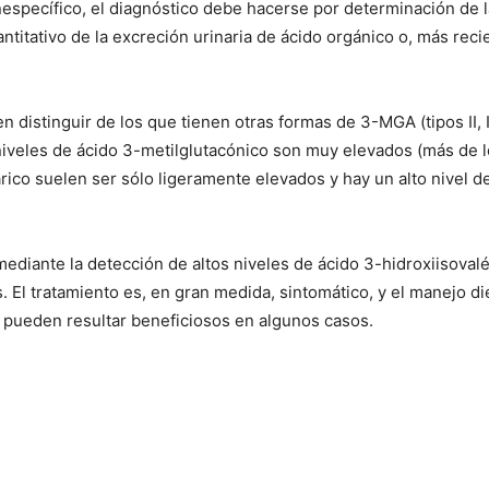
inespecífico, el diagnóstico debe hacerse por determinación de l
uantitativo de la excreción urinaria de ácido orgánico o, más rec
distinguir de los que tienen otras formas de 3-MGA (tipos II, II
s niveles de ácido 3-metilglutacónico son muy elevados (más de
árico suelen ser sólo ligeramente elevados y hay un alto nivel d
mediante la detección de altos niveles de ácido 3-hidroxiisoval
s. El tratamiento es, en gran medida, sintomático, y el manejo d
a pueden resultar beneficiosos en algunos casos.