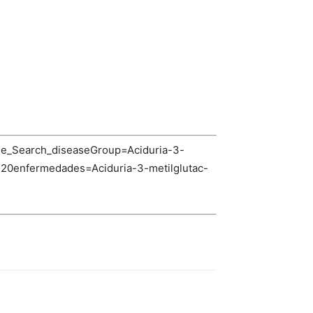
se_Search_diseaseGroup=Aciduria-3-
0enfermedades=Aciduria-3-metilglutac-