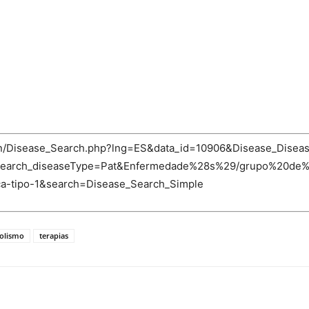
-bin/Disease_Search.php?lng=ES&data_id=10906&Disease_Disea
e_Search_diseaseType=Pat&Enfermedade%28s%29/grupo%20de%2
nica-tipo-1&search=Disease_Search_Simple
olismo
terapias