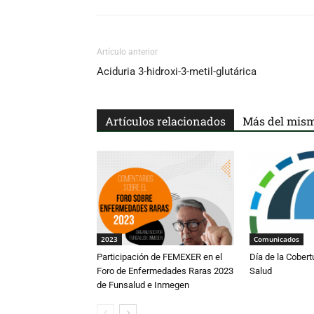
Artículo anterior
Aciduria 3-hidroxi-3-metil-glutárica
Artículos relacionados
Más del mism
2023
Comunicados
Participación de FEMEXER en el
Día de la Cobert
Foro de Enfermedades Raras 2023
Salud
de Funsalud e Inmegen