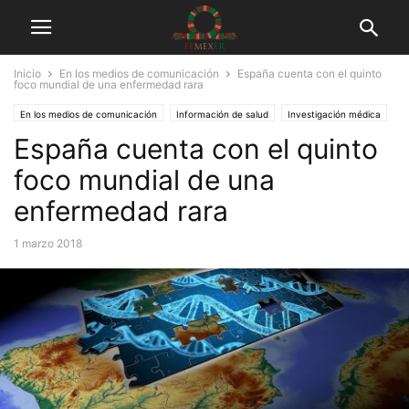
Inicio
En los medios de comunicación
España cuenta con el quinto
foco mundial de una enfermedad rara
En los medios de comunicación
Información de salud
Investigación médica
España cuenta con el quinto
Tuits
foco mundial de una
enfermedad rara
1 marzo 2018