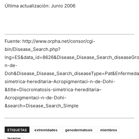
Última actualización: Junio 2006
Fuente: http://www.orpha.net/consor/cgi-
bin/Disease_Search.php?
lng=ES&data_id=8626&Disease_Disease_Search_diseaseGro
n-de-
Doh&Disease_Disease_Search_diseaseType=Pat&Enfermed
simetrica-hereditaria–Acropigmentaci-n-de-Dohi-
&title=Discromatosis-simetrica-hereditaria–
Acropigmentaci-n-de-Dohi-
&search=Disease_Search_Simple
ETIQUETAS
extremidades
genodermatosis
miembros
terapias