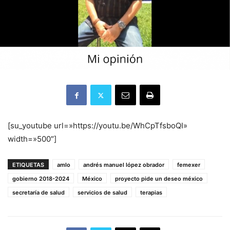
[su_youtube url=»https://youtu.be/WhCpTfsboQI»
width=»500″]
ETIQUETAS
amlo
andrés manuel lópez obrador
femexer
gobierno 2018-2024
México
proyecto pide un deseo méxico
secretaría de salud
servicios de salud
terapias