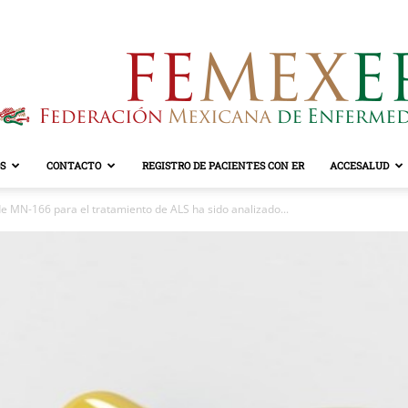
S
CONTACTO
REGISTRO DE PACIENTES CON ER
ACCESALUD
FEMEXER
e MN-166 para el tratamiento de ALS ha sido analizado...