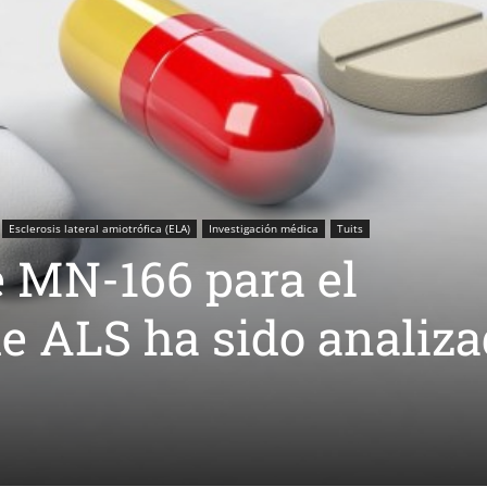
Esclerosis lateral amiotrófica (ELA)
Investigación médica
Tuits
e MN-166 para el
e ALS ha sido analiz