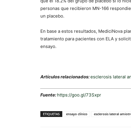
que el 18.2% del grupo de placebo sí lo hic
personas que recibieron MN-166 respondier
un placebo.
En base a estos resultados, MediciNova pl
tratamiento para pacientes con ELA y solici
ensayo.
Artículos relacionados:
esclerosis lateral a
Fuente:
https://goo.gl/73Sxpr
ETIQUETAS
ensayo clínico
esclerosis lateral amiotr