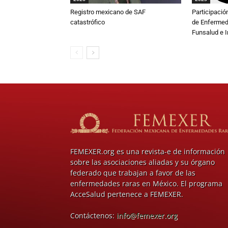
Registro mexicano de SAF
Participació
catastrófico
de Enfermed
Funsalud e 
FEMEXER.org es una revista-e de información
sobre las asociaciones aliadas y su órgano
federado que trabajan a favor de las
enfermedades raras en México. El programa
AcceSalud pertenece a FEMEXER.
Contáctenos:
info@femexer.org