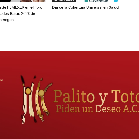
n de FEMEXER en el Foro
Día de la Cobertura Universal en Salud
ades Raras 2023 de
Inmegen