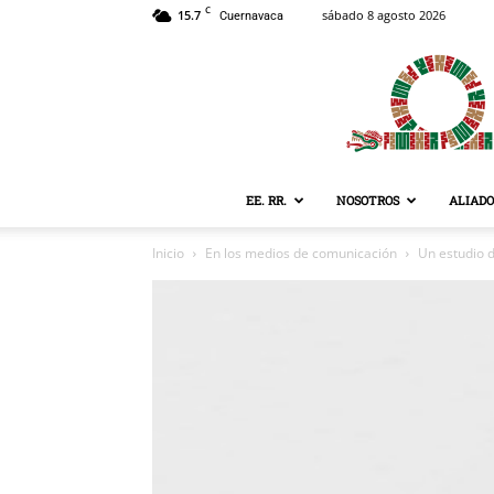
C
15.7
sábado 8 agosto 2026
Cuernavaca
EE. RR.
NOSOTROS
ALIADO
Inicio
En los medios de comunicación
Un estudio d