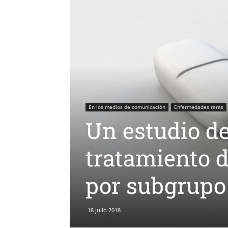
En los medios de comunicación
Enfermedades raras
Un estudio d
tratamiento d
por subgrupo
18 julio 2018