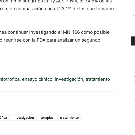
ieron.
En el subgrupo Early ALS + NIV, el 34.6% de las
on, en comparación con el 23.1% de los que tomaron
anea continuar investigando el MN-166 como posible
tó reunirse con la FDA para analizar un segundo
miotrófica
,
ensayo clínico
,
investigación
,
tratamiento
ófica
investigación
terapias
tratamiento