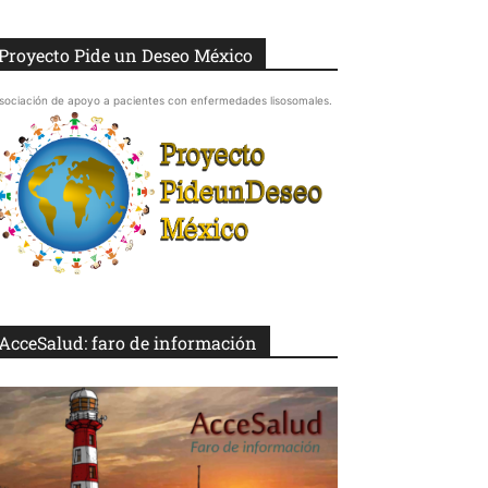
Proyecto Pide un Deseo México
sociación de apoyo a pacientes con enfermedades lisosomales.
AcceSalud: faro de información