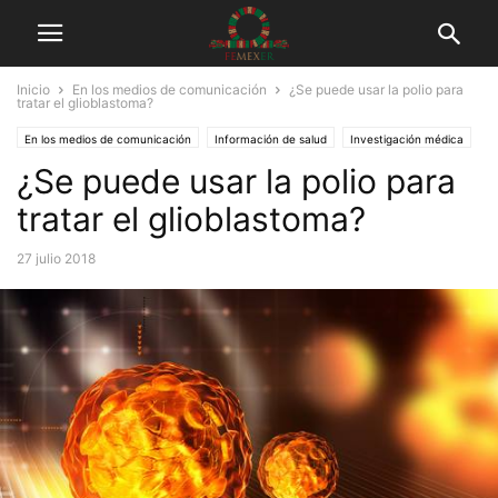
Inicio
En los medios de comunicación
¿Se puede usar la polio para
tratar el glioblastoma?
En los medios de comunicación
Información de salud
Investigación médica
¿Se puede usar la polio para
Tuits
tratar el glioblastoma?
27 julio 2018