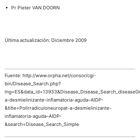
Pr Pieter VAN DOORN
Última actualización: Diciembre 2009
Fuente: http://www.orpha.net/consor/cgi-
bin/Disease_Search.php?
lng=ES&data_id=13933&Disease_Disease_Search_diseaseG
a-desmielinizante-inflamatoria-aguda–AIDP-
&title=Polirradiculoneuropat-a-desmielinizante-
inflamatoria-aguda–AIDP-
&search=Disease_Search_Simple