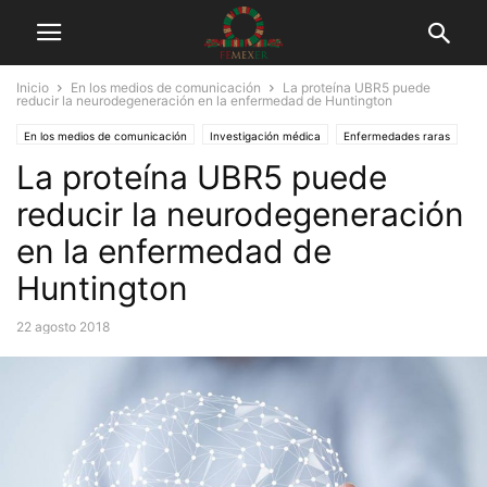
Inicio
En los medios de comunicación
La proteína UBR5 puede
reducir la neurodegeneración en la enfermedad de Huntington
En los medios de comunicación
Investigación médica
Enfermedades raras
La proteína UBR5 puede
Síndrome de Huntington
Tuits
reducir la neurodegeneración
en la enfermedad de
Huntington
22 agosto 2018