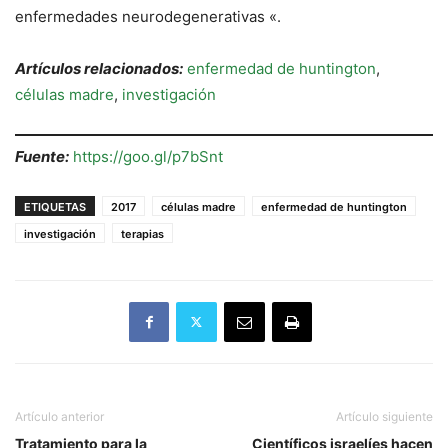
enfermedades neurodegenerativas «.
Artículos relacionados:
enfermedad de huntington
,
células madre
,
investigación
Fuente:
https://goo.gl/p7bSnt
ETIQUETAS
2017
células madre
enfermedad de huntington
investigación
terapias
Artículo anterior
Artículo siguiente
Tratamiento para la
Científicos israelíes hacen