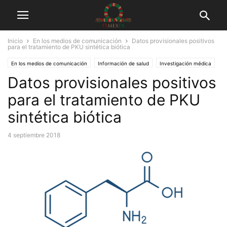
Inicio
En los medios de comunicación
Datos provisionales positivos
para el tratamiento de PKU sintética biótica
En los medios de comunicación
Información de salud
Investigación médica
Datos provisionales positivos
Tuits
para el tratamiento de PKU
sintética biótica
4 septiembre 2018