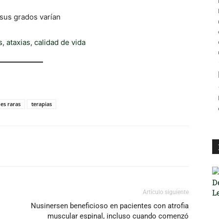
 sus grados varían
s
,
ataxias
,
calidad de vida
es raras
terapias
Artículo siguiente
Nusinersen beneficioso en pacientes con atrofia
muscular espinal, incluso cuando comenzó