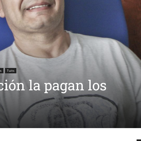
s
Tuits
ción la pagan los