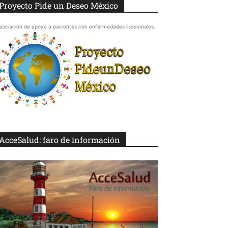
Proyecto Pide un Deseo México
sociación de apoyo a pacientes con enfermedades lisosomales.
AcceSalud: faro de información