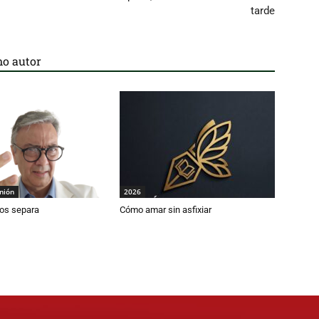
tarde
o autor
inión
2026
os separa
Cómo amar sin asfixiar