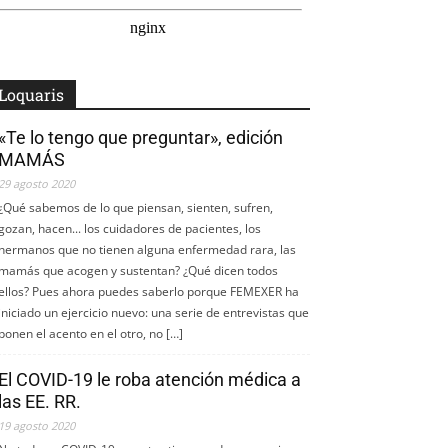
Loquaris
«Te lo tengo que preguntar», edición
MAMÁS
29 agosto 2020
¿Qué sabemos de lo que piensan, sienten, sufren,
gozan, hacen... los cuidadores de pacientes, los
hermanos que no tienen alguna enfermedad rara, las
mamás que acogen y sustentan? ¿Qué dicen todos
ellos? Pues ahora puedes saberlo porque FEMEXER ha
iniciado un ejercicio nuevo: una serie de entrevistas que
ponen el acento en el otro, no […]
El COVID-19 le roba atención médica a
las EE. RR.
19 agosto 2020