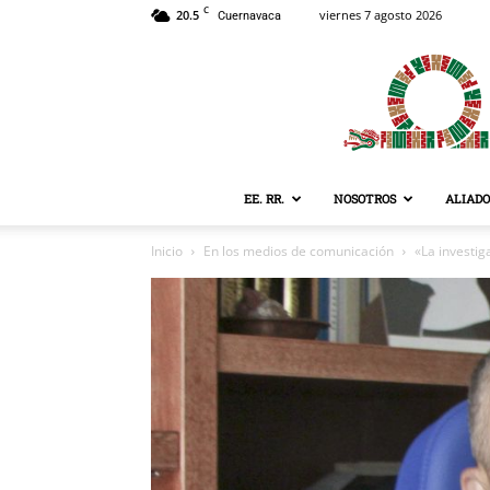
C
20.5
viernes 7 agosto 2026
Cuernavaca
EE. RR.
NOSOTROS
ALIADO
Inicio
En los medios de comunicación
«La investig