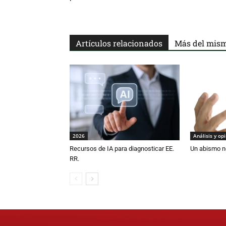
Artículos relacionados
Más del mism
2026
Análisis y op
Recursos de IA para diagnosticar EE.
Un abismo n
RR.