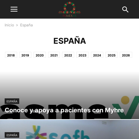
Inicio
España
ESPAÑA
2018
2019
2020
2021
2022
2023
2024
2025
2026
ANÁLISIS Y OPINIÓN
COMUNICADOS
CUS-ONU-RDI
DESTACADOS
EEUU
EMPRESAS FARMACÉUTICAS
EN LOS MEDIOS DE COMUNICACIÓN
ENFERMEDADES RARAS
ESPAÑA
EVENTOS Y CHARLAS
FEMEXER
INFORMACIÓN DE SALUD
INVESTIGACIÓN MÉDICA
MEDICAMENTOS HUÉRFANOS
MÉDICOS Y PACIENTES
TESTIMONIOS
ESPAÑA
TUITS
Conoce y apoya a pacientes con Myhre
ESPAÑA