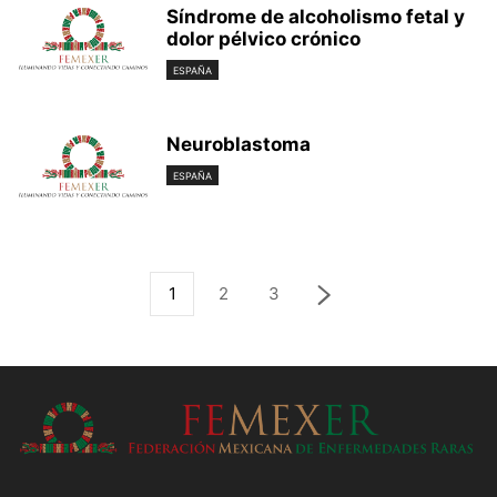
Síndrome de alcoholismo fetal y
dolor pélvico crónico
ESPAÑA
Neuroblastoma
ESPAÑA
1
2
3