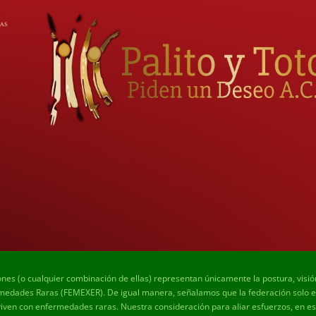
ones (o cualquier combinación de ellas) representan únicamente la postura, visi
edades Raras (FEMEXER). De igual manera, señalamos que la federación solo es 
viven con enfermedades raras. Nuestra consideración para aliar esfuerzos, en est