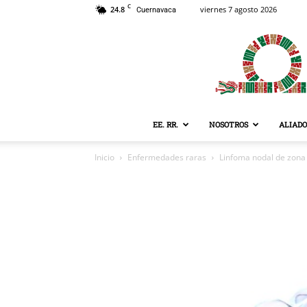
C
24.8
viernes 7 agosto 2026
Cuernavaca
EE. RR.
NOSOTROS
ALIADO
Inicio
Enfermedades raras
Linfoma nodal de zona 