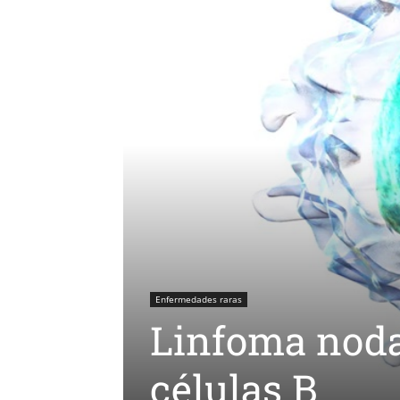
Enfermedades raras
Linfoma noda
células B