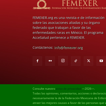
FEMEXER.org es una revista-e de información
sobre las asociaciones aliadas y su órgano
federado que trabajan a favor de las
enfermedades raras en México. El programa
AcceSalud pertenece a FEMEXER.
Contáctenos:
info@femexer.org
Consulte nuestro
aviso de privacidad
—2026—.
Todas las opiniones, comentarios, acciones o declaraci
necesariamente la de la Federación Mexicana de Enferm
atraer las mejores causas a favor de las personas que 