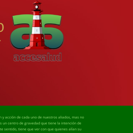
ón y acción de cada uno de nuestros aliados, mas no
un centro de gravedad que tiene la intención de
e sentido, tiene que ver con que quienes alían su