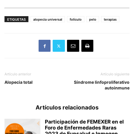
ETIQUETAS
alopecia universal
folículo
pelo
terapias
Artículo anterior
Artículo siguiente
Alopecia total
Síndrome linfoproliferativo
autoinmune
Artículos relacionados
Participación de FEMEXER en el
Foro de Enfermedades Raras
2023 de Funsalud e Inmegen