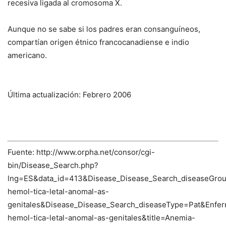
recesiva ligada al cromosoma X.
Aunque no se sabe si los padres eran consanguíneos,
compartían origen étnico francocanadiense e indio
americano.
Última actualización: Febrero 2006
Fuente: http://www.orpha.net/consor/cgi-
bin/Disease_Search.php?
lng=ES&data_id=413&Disease_Disease_Search_diseaseGro
hemol-tica-letal-anomal-as-
genitales&Disease_Disease_Search_diseaseType=Pat&En
hemol-tica-letal-anomal-as-genitales&title=Anemia-