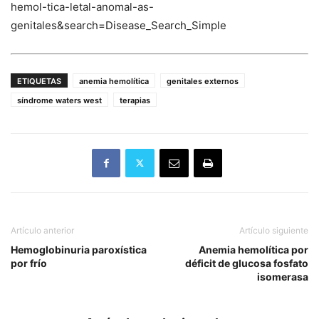
hemol-tica-letal-anomal-as-
genitales&search=Disease_Search_Simple
ETIQUETAS
anemia hemolítica
genitales externos
síndrome waters west
terapias
Artículo anterior
Artículo siguiente
Hemoglobinuria paroxística
Anemia hemolítica por
por frío
déficit de glucosa fosfato
isomerasa