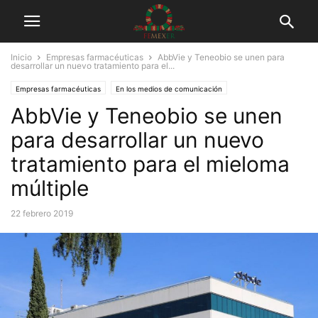
Inicio
Empresas farmacéuticas
AbbVie y Teneobio se unen para
desarrollar un nuevo tratamiento para el...
Empresas farmacéuticas
En los medios de comunicación
AbbVie y Teneobio se unen
Información de salud
Tuits
para desarrollar un nuevo
tratamiento para el mieloma
múltiple
22 febrero 2019