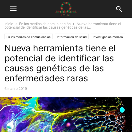
Inicio
En los medios de comunicación
Nueva herramienta tiene el
potencial de identificar las causas genéticas de las...
En los medios de comunicación
Información de salud
Investigación médica
Nueva herramienta tiene el
Tuits
potencial de identificar las
causas genéticas de las
enfermedades raras
6 marzo 2019