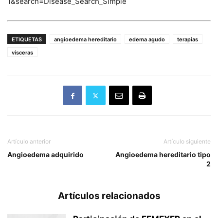
1&search=Disease_Search_Simple
ETIQUETAS
angioedema hereditario
edema agudo
terapias
vísceras
Artículo anterior
Artículo siguiente
Angioedema adquirido
Angioedema hereditario tipo
2
Artículos relacionados