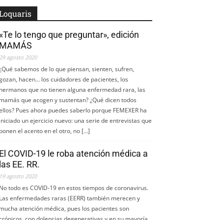
Loquaris
«Te lo tengo que preguntar», edición
MAMÁS
29 agosto 2020
¿Qué sabemos de lo que piensan, sienten, sufren,
gozan, hacen... los cuidadores de pacientes, los
hermanos que no tienen alguna enfermedad rara, las
mamás que acogen y sustentan? ¿Qué dicen todos
ellos? Pues ahora puedes saberlo porque FEMEXER ha
iniciado un ejercicio nuevo: una serie de entrevistas que
ponen el acento en el otro, no […]
El COVID-19 le roba atención médica a
las EE. RR.
19 agosto 2020
No todo es COVID-19 en estos tiempos de coronavirus.
Las enfermedades raras (EERR) también merecen y
mucha atención médica, pues los pacientes son
crónicos, con dolencias degenerativas y en su mayoría