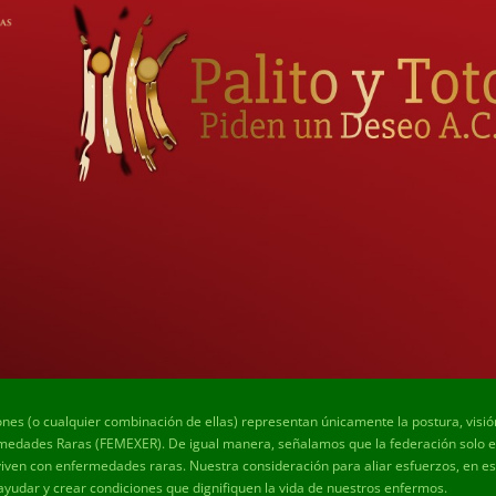
ones (o cualquier combinación de ellas) representan únicamente la postura, visi
edades Raras (FEMEXER). De igual manera, señalamos que la federación solo es 
viven con enfermedades raras. Nuestra consideración para aliar esfuerzos, en est
 ayudar y crear condiciones que dignifiquen la vida de nuestros enfermos.