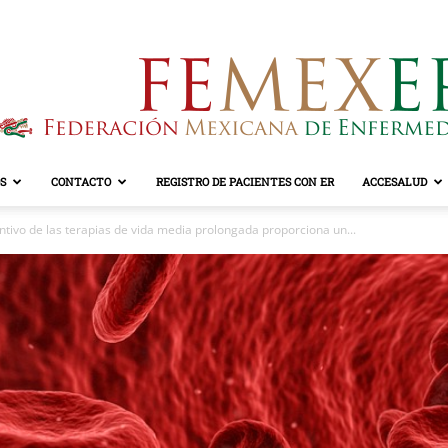
S
CONTACTO
REGISTRO DE PACIENTES CON ER
ACCESALUD
FEMEXER
ntivo de las terapias de vida media prolongada proporciona un...