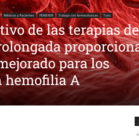
Médicos y Pacientes
FEMEXER
Trabajo con farmacéuticas
Tuits
tivo de las terapias de
rolongada proporcion
mejorado para los
 hemofilia A
A