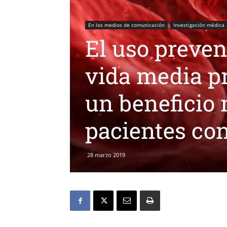
En los medios de comunicación
Investigación médica
El uso preven
vida media p
un beneficio 
pacientes con
28 marzo 2019