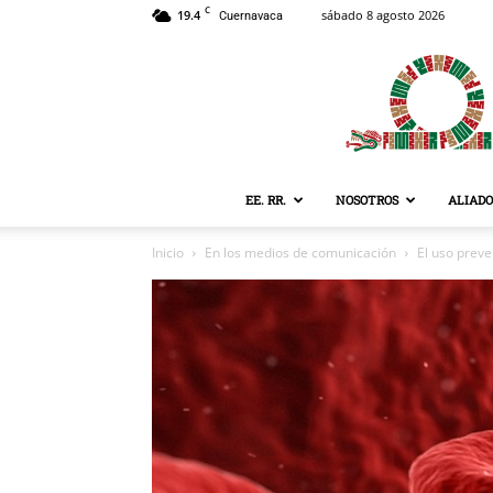
C
19.4
sábado 8 agosto 2026
Cuernavaca
EE. RR.
NOSOTROS
ALIADO
Inicio
En los medios de comunicación
El uso preve