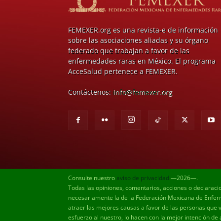
FEMEXER.org es una revista-e de información
sobre las asociaciones aliadas y su órgano
federado que trabajan a favor de las
enfermedades raras en México. El programa
AcceSalud pertenece a FEMEXER.
Contáctenos:
info@femexer.org
Consulte nuestro
aviso de privacidad
—2026—.
Todas las opiniones, comentarios, acciones o declaraci
necesariamente la de la Federación Mexicana de Enferm
atraer las mejores causas a favor de las personas que 
esfuerzo al nuestro, lo hacen con la mejor intención de