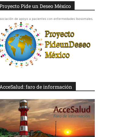
Proyecto Pide un Deseo México
sociación de apoyo a pacientes con enfermedades lisosomales.
AcceSalud: faro de información