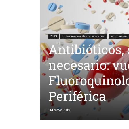
2019
En los medios de comunicación
Información 
Antibióticos,
necesario: vu
Fluoroquinol
Periférica
14 mayo 2019