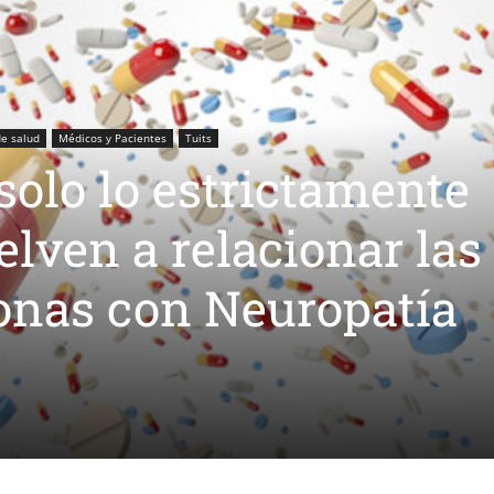
de salud
Médicos y Pacientes
Tuits
 solo lo estrictamente
elven a relacionar las
onas con Neuropatía