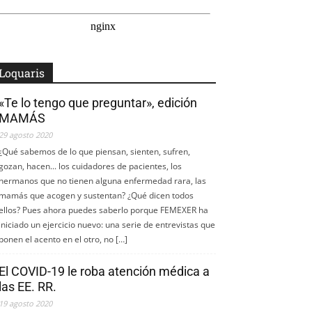
Loquaris
«Te lo tengo que preguntar», edición
MAMÁS
29 agosto 2020
¿Qué sabemos de lo que piensan, sienten, sufren,
gozan, hacen... los cuidadores de pacientes, los
hermanos que no tienen alguna enfermedad rara, las
mamás que acogen y sustentan? ¿Qué dicen todos
ellos? Pues ahora puedes saberlo porque FEMEXER ha
iniciado un ejercicio nuevo: una serie de entrevistas que
ponen el acento en el otro, no […]
El COVID-19 le roba atención médica a
las EE. RR.
19 agosto 2020