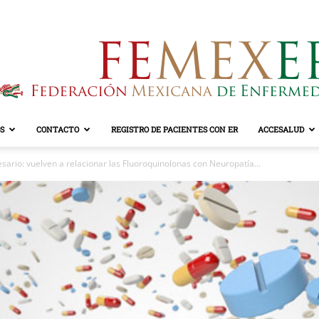
S
CONTACTO
REGISTRO DE PACIENTES CON ER
ACCESALUD
FEMEXER
esario: vuelven a relacionar las Fluoroquinolonas con Neuropatía...