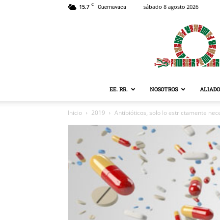
C
15.7
sábado 8 agosto 2026
Cuernavaca
EE. RR.
NOSOTROS
ALIADO
Inicio
2019
Antibióticos, solo lo estrictamente nec