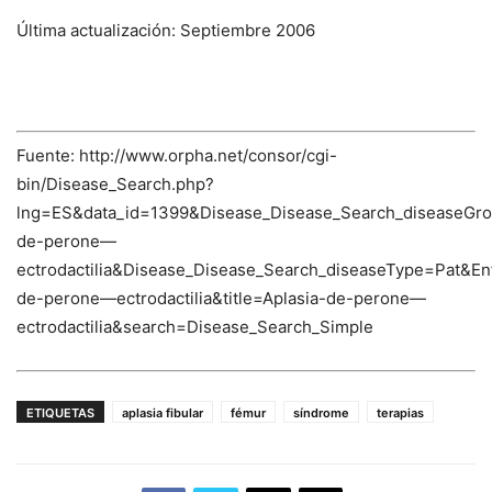
Última actualización: Septiembre 2006
Fuente: http://www.orpha.net/consor/cgi-
bin/Disease_Search.php?
lng=ES&data_id=1399&Disease_Disease_Search_diseaseGro
de-perone—
ectrodactilia&Disease_Disease_Search_diseaseType=Pat
de-perone—ectrodactilia&title=Aplasia-de-perone—
ectrodactilia&search=Disease_Search_Simple
ETIQUETAS
aplasia fibular
fémur
síndrome
terapias