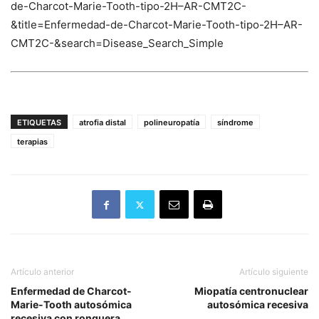
de-Charcot-Marie-Tooth-tipo-2H–AR-CMT2C-
&title=Enfermedad-de-Charcot-Marie-Tooth-tipo-2H–AR-
CMT2C-&search=Disease_Search_Simple
ETIQUETAS
atrofia distal
polineuropatía
síndrome
terapias
Artículo anterior
Artículo siguiente
Enfermedad de Charcot-
Miopatía centronuclear
Marie-Tooth autosómica
autosómica recesiva
recesiva con ronquera