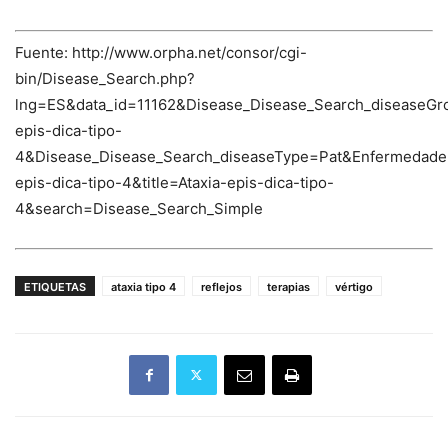
Fuente: http://www.orpha.net/consor/cgi-
bin/Disease_Search.php?
lng=ES&data_id=11162&Disease_Disease_Search_diseaseGro
epis-dica-tipo-
4&Disease_Disease_Search_diseaseType=Pat&Enfermedad
epis-dica-tipo-4&title=Ataxia-epis-dica-tipo-
4&search=Disease_Search_Simple
ETIQUETAS
ataxia tipo 4
reflejos
terapias
vértigo