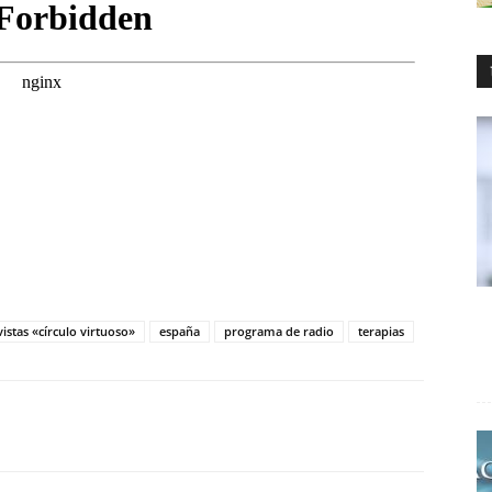
istas «círculo virtuoso»
españa
programa de radio
terapias