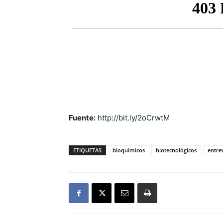
Fuente:
http://bit.ly/2oCrwtM
ETIQUETAS
bioquímicos
biotecnológicos
entrev