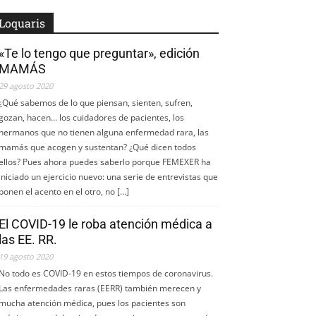
Loquaris
«Te lo tengo que preguntar», edición
MAMÁS
29 agosto 2020
¿Qué sabemos de lo que piensan, sienten, sufren,
gozan, hacen... los cuidadores de pacientes, los
hermanos que no tienen alguna enfermedad rara, las
mamás que acogen y sustentan? ¿Qué dicen todos
ellos? Pues ahora puedes saberlo porque FEMEXER ha
iniciado un ejercicio nuevo: una serie de entrevistas que
ponen el acento en el otro, no […]
El COVID-19 le roba atención médica a
las EE. RR.
19 agosto 2020
No todo es COVID-19 en estos tiempos de coronavirus.
Las enfermedades raras (EERR) también merecen y
mucha atención médica, pues los pacientes son