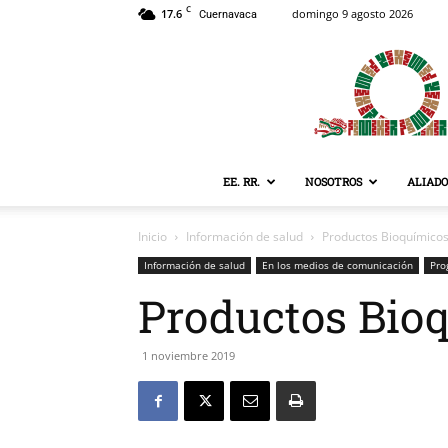
C
17.6
domingo 9 agosto 2026
Cuernavaca
EE. RR.
NOSOTROS
ALIADO
Inicio
Información de salud
Productos Bioquímicos
Información de salud
En los medios de comunicación
Pro
Productos Bioq
1 noviembre 2019