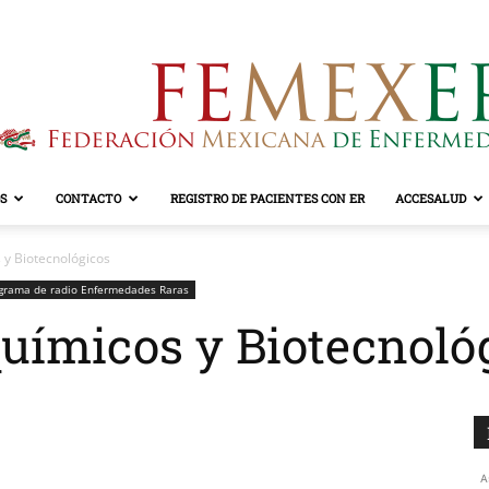
S
CONTACTO
REGISTRO DE PACIENTES CON ER
ACCESALUD
FEMEXER
 y Biotecnológicos
grama de radio Enfermedades Raras
uímicos y Biotecnoló
A