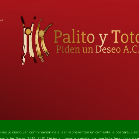
ones (o cualquier combinación de ellas) representan únicamente la postura, visi
edades Raras (FEMEXER). De igual manera, señalamos que la federación solo es 