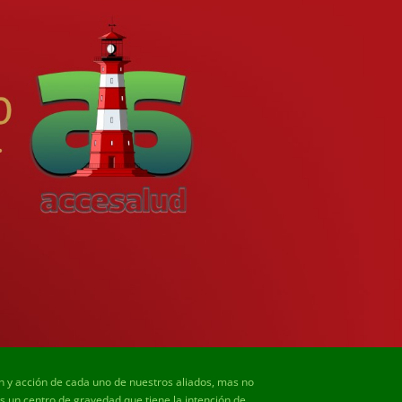
ón y acción de cada uno de nuestros aliados, mas no
un centro de gravedad que tiene la intención de