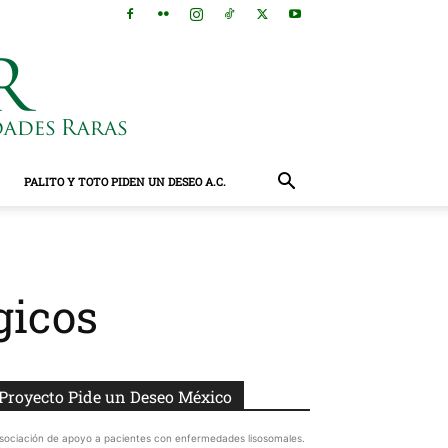
PALITO Y TOTO PIDEN UN DESEO A.C.
gicos
Proyecto Pide un Deseo México
sociación de apoyo a pacientes con enfermedades lisosomales.