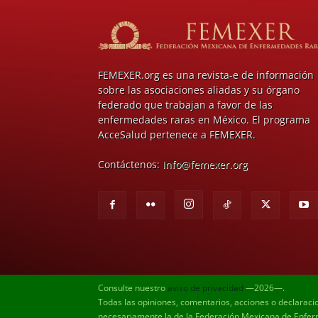
FEMEXER.org es una revista-e de información
sobre las asociaciones aliadas y su órgano
federado que trabajan a favor de las
enfermedades raras en México. El programa
AcceSalud pertenece a FEMEXER.
Contáctenos:
info@femexer.org
Consulte nuestro
aviso de privacidad
—2026—.
Todas las opiniones, comentarios, acciones o declaraci
necesariamente la de la Federación Mexicana de Enferm