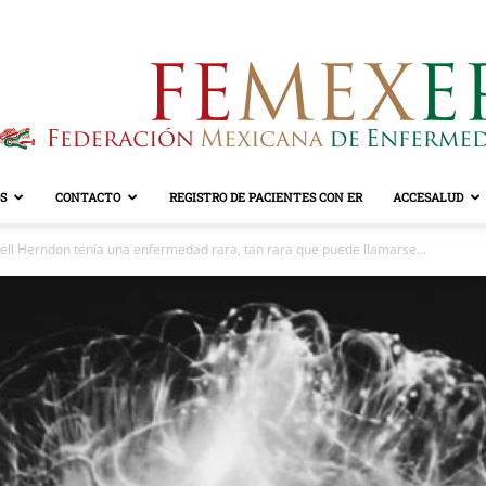
S
CONTACTO
REGISTRO DE PACIENTES CON ER
ACCESALUD
FEMEXER
ell Herndon tenía una enfermedad rara, tan rara que puede llamarse...