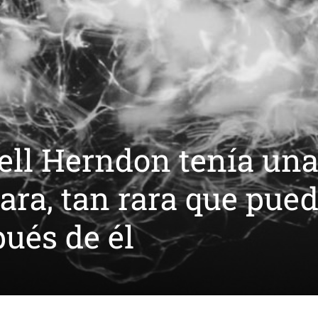
ell Herndon tenía un
ra, tan rara que pue
ués de él