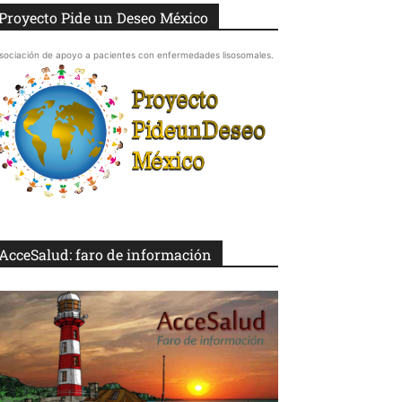
Proyecto Pide un Deseo México
sociación de apoyo a pacientes con enfermedades lisosomales.
AcceSalud: faro de información