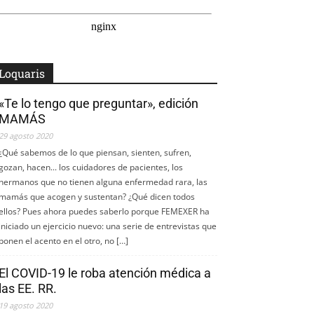
Loquaris
«Te lo tengo que preguntar», edición
MAMÁS
29 agosto 2020
¿Qué sabemos de lo que piensan, sienten, sufren,
gozan, hacen... los cuidadores de pacientes, los
hermanos que no tienen alguna enfermedad rara, las
mamás que acogen y sustentan? ¿Qué dicen todos
ellos? Pues ahora puedes saberlo porque FEMEXER ha
iniciado un ejercicio nuevo: una serie de entrevistas que
ponen el acento en el otro, no […]
El COVID-19 le roba atención médica a
las EE. RR.
19 agosto 2020