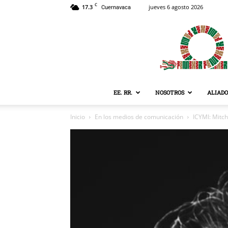
C
17.3
jueves 6 agosto 2026
Cuernavaca
EE. RR.
NOSOTROS
ALIADO
Inicio
En los medios de comunicación
ICYMI: Mitch