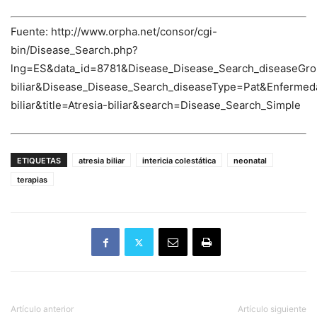
Fuente: http://www.orpha.net/consor/cgi-
bin/Disease_Search.php?
lng=ES&data_id=8781&Disease_Disease_Search_diseaseGro
biliar&Disease_Disease_Search_diseaseType=Pat&Enferm
biliar&title=Atresia-biliar&search=Disease_Search_Simple
ETIQUETAS
atresia biliar
intericia colestática
neonatal
terapias
Artículo anterior
Artículo siguiente