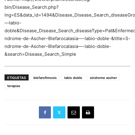
bin/Disease_Search.php?
lng=ES&data_id=1494&Disease_Disease_Search_diseaseGrou
—labio-
doble&Disease_Disease_Search_diseaseType=Pat&Enfer
ndrome-de-Ascher–Blefarocalasia—-labio-doble-&title=S-
ndrome-de-Ascher–Blefarocalasia—-labio-doble-
&search=Disease_Search_Simple
ETIQUETAS
blefarofimosis
labio doble
síndrome ascher
terapias