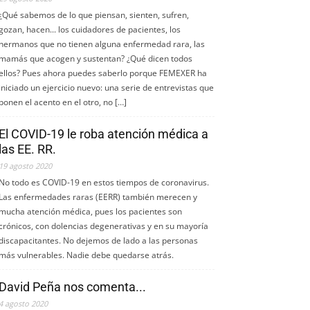
¿Qué sabemos de lo que piensan, sienten, sufren,
gozan, hacen... los cuidadores de pacientes, los
hermanos que no tienen alguna enfermedad rara, las
mamás que acogen y sustentan? ¿Qué dicen todos
ellos? Pues ahora puedes saberlo porque FEMEXER ha
iniciado un ejercicio nuevo: una serie de entrevistas que
ponen el acento en el otro, no […]
El COVID-19 le roba atención médica a
las EE. RR.
19 agosto 2020
No todo es COVID-19 en estos tiempos de coronavirus.
Las enfermedades raras (EERR) también merecen y
mucha atención médica, pues los pacientes son
crónicos, con dolencias degenerativas y en su mayoría
discapacitantes. No dejemos de lado a las personas
más vulnerables. Nadie debe quedarse atrás.
David Peña nos comenta...
4 agosto 2020