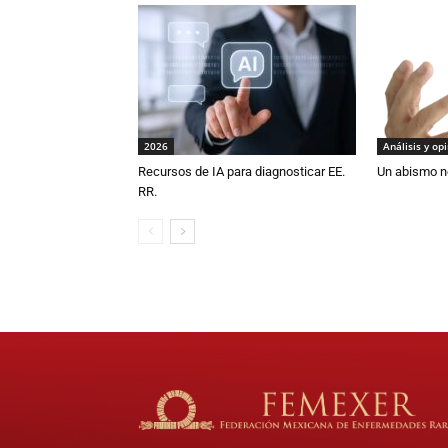
2026
Análisis y op
Recursos de IA para diagnosticar EE.
Un abismo n
RR.