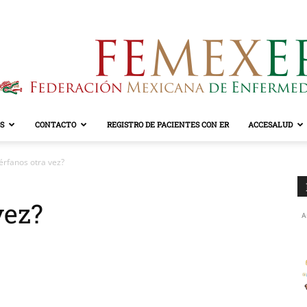
S
CONTACTO
REGISTRO DE PACIENTES CON ER
ACCESALUD
FEMEXER
érfanos otra vez?
vez?
A