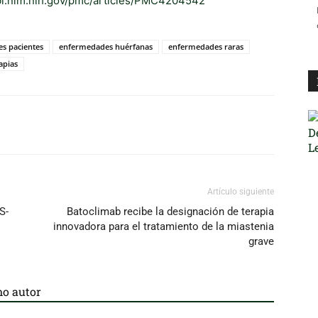
bi.nlm.nih.gov/pmc/articles/PMC4204542
s pacientes
enfermedades huérfanas
enfermedades raras
apias
Artículo siguiente
S-
Batoclimab recibe la designación de terapia
innovadora para el tratamiento de la miastenia
grave
o autor