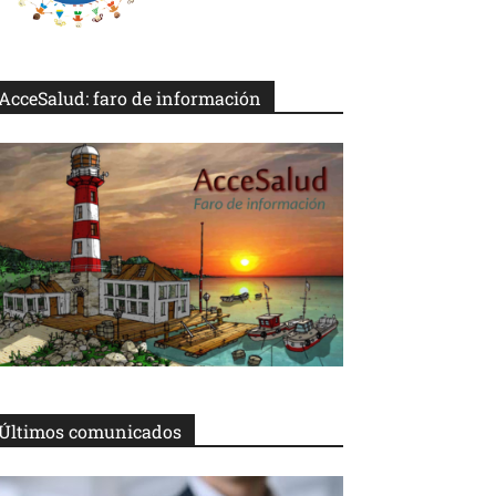
AcceSalud: faro de información
Últimos comunicados