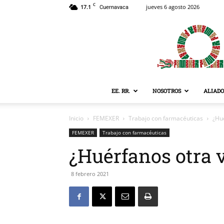
C
17.1
jueves 6 agosto 2026
Cuernavaca
EE. RR.
NOSOTROS
ALIADO
Inicio
FEMEXER
Trabajo con farmacéuticas
¿Hu
FEMEXER
Trabajo con farmacéuticas
¿Huérfanos otra 
8 febrero 2021