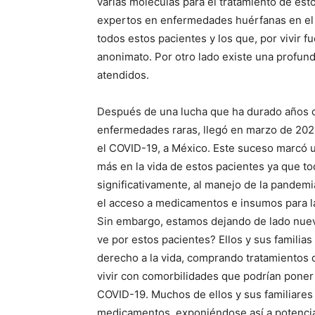
varias moléculas para el tratamiento de es
expertos en enfermedades huérfanas en el I
todos estos pacientes y los que, por vivir f
anonimato. Por otro lado existe una profun
atendidos.
Después de una lucha que ha durado años o 
enfermedades raras, llegó en marzo de 202
el COVID-19, a México. Este suceso marcó u
más en la vida de estos pacientes ya que tod
significativamente, al manejo de la pandemia
el acceso a medicamentos e insumos para la
Sin embargo, estamos dejando de lado nue
ve por estos pacientes? Ellos y sus familia
derecho a la vida, comprando tratamientos d
vivir con comorbilidades que podrían poner
COVID-19. Muchos de ellos y sus familiares d
medicamentos, exponiéndose así a potencia