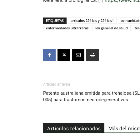
Referencia bibliográfica: [1]
https://www.nc
ETIQUETAS
artículos 224 bis y 224 bis1
comunidade
enfermedades ultrarraras
ley general de salud
ter
Artículo anterior
Patente australiana emitida para trehalosa (SL
005) para trastornos neurodegenerativos
Artículos relacionados
Más del mism