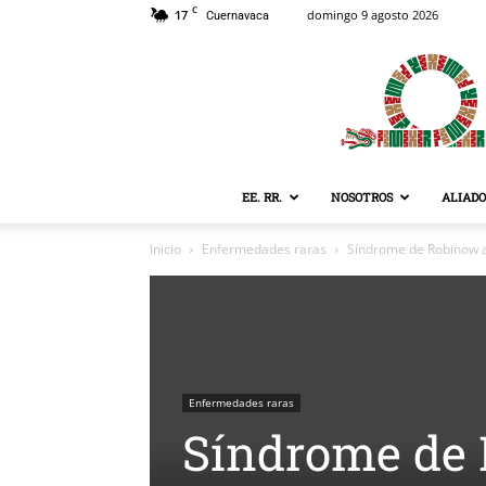
C
17
domingo 9 agosto 2026
Cuernavaca
EE. RR.
NOSOTROS
ALIADO
Inicio
Enfermedades raras
Síndrome de Robinow 
Enfermedades raras
Síndrome de