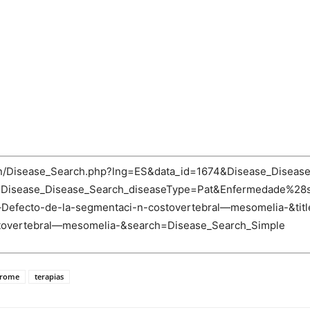
-bin/Disease_Search.php?lng=ES&data_id=1674&Disease_Diseas
a&Disease_Disease_Search_diseaseType=Pat&Enfermedade%
Defecto-de-la-segmentaci-n-costovertebral—mesomelia-&ti
stovertebral—mesomelia-&search=Disease_Search_Simple
drome
terapias