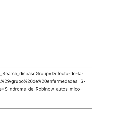
e_Search_diseaseGroup=Defecto-de-la-
28s%29/grupo%20de%20enfermedades=S-
tle=S-ndrome-de-Robinow-autos-mico-