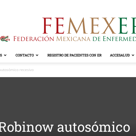
S
CONTACTO
REGISTRO DE PACIENTES CON ER
ACCESALUD
FEMEXER
autosómico recesivo
 Robinow autosómico