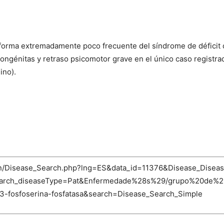
a forma extremadamente poco frecuente del síndrome de déficit 
congénitas y retraso psicomotor grave en el único caso registra
ino).
-bin/Disease_Search.php?lng=ES&data_id=11376&Disease_Disea
_Search_diseaseType=Pat&Enfermedade%28s%29/grupo%20de%2
e-3-fosfoserina-fosfatasa&search=Disease_Search_Simple