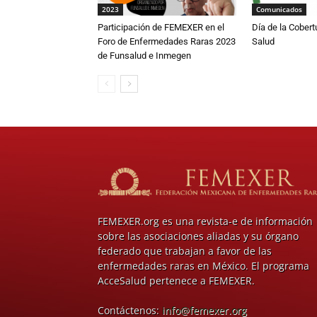
2023
Comunicados
Participación de FEMEXER en el
Día de la Cobert
Foro de Enfermedades Raras 2023
Salud
de Funsalud e Inmegen
FEMEXER.org es una revista-e de información
sobre las asociaciones aliadas y su órgano
federado que trabajan a favor de las
enfermedades raras en México. El programa
AcceSalud pertenece a FEMEXER.
Contáctenos:
info@femexer.org