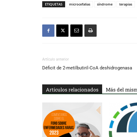
ETIQUETAS
microcefalias
síndrome
terapias
Artículo anterior
Déficit de 2-metilbutiril-CoA deshidrogenasa
Artículos relacionados
Más del mism