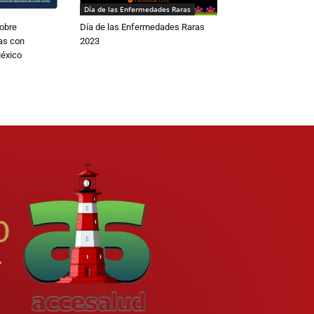
Día de las Enfermedades Raras
obre
Día de las Enfermedades Raras
as con
2023
éxico