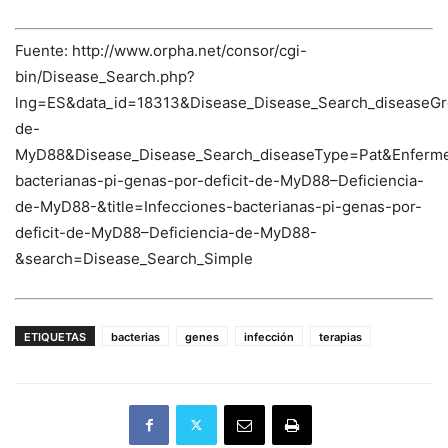
Fuente: http://www.orpha.net/consor/cgi-
bin/Disease_Search.php?
lng=ES&data_id=18313&Disease_Disease_Search_diseaseGr
de-
MyD88&Disease_Disease_Search_diseaseType=Pat&Enfer
bacterianas-pi-genas-por-deficit-de-MyD88–Deficiencia-
de-MyD88-&title=Infecciones-bacterianas-pi-genas-por-
deficit-de-MyD88–Deficiencia-de-MyD88-
&search=Disease_Search_Simple
ETIQUETAS
bacterias
genes
infección
terapias